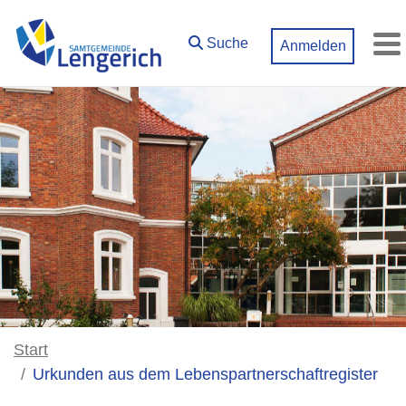
Zum Hauptinhalt springen
Suche
Anmelden
M
Start
Urkunden aus dem Lebenspartnerschaftregister