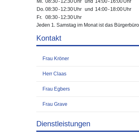
Mi.
08:30
-
12:30
Uhr
und
14:00
-
16:00
Uhr
Do.
08:30
-
12:30
Uhr
und
14:00
-
18:00
Uhr
Fr.
08:30
-
12:30
Uhr
Jeden 1. Samstag im Monat ist das Bürgerbüro 
Kontakt
Frau Kröner
Herr Claas
Frau Egbers
Frau Grave
Dienstleistungen